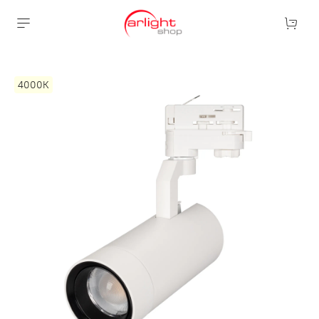
4000К