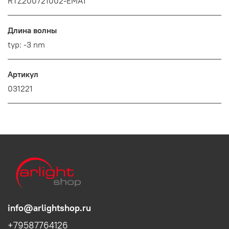
RTZ200721002-EMA1
Длина волны
typ: -3 nm
Артикул
031221
info@arlightshop.ru
+79587764126