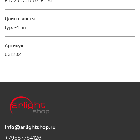
RTZ200721002-EMA1
Длина волны
typ: -4 nm
Артикул
031232
info@arlightshop.ru
+79587764126