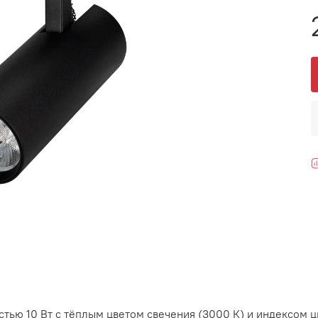
ью 10 Вт с тёплым цветом свечения (3000 К) и индексом ц