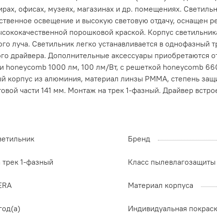
рах, офисах, музеях, магазинах и др. помещениях. Светильн
ественное освещение и высокую световую отдачу, оснащен
сококачественной порошковой краской. Корпус светильника
го луча. Светильник легко устанавливается в однофазный т
го драйвера. Дополнительные аксессуары приобретаются от
ки honeycomb 1000 лм, 100 лм/Вт, с решеткой honeycomb 660
лый корпус из алюминия, материал линзы PMMA, степень защ
овой части 141 мм. Монтаж на трек 1-фазный. Драйвер встро
ветильник
Бренд
 трек 1-фазный
Класс пылевлагозащиты
ERA
Материал корпуса
год(а)
Индивидуальная покрас