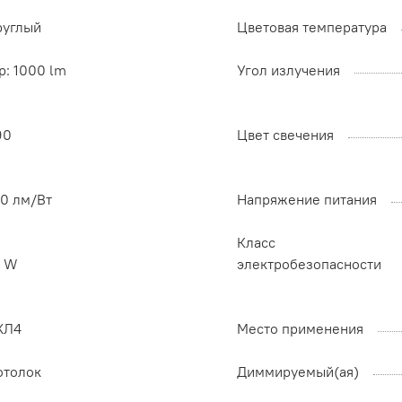
руглый
Цветовая температура
p: 1000 lm
Угол излучения
90
Цвет свечения
00 лм/Вт
Напряжение питания
Класс
0 W
электробезопасности
ХЛ4
Место применения
отолок
Диммируемый(ая)