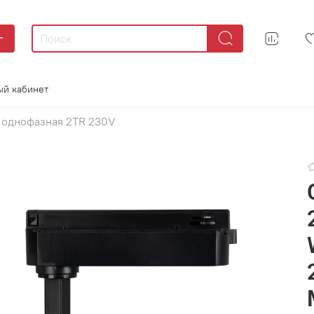
г
ый кабинет
 однофазная 2TR 230V