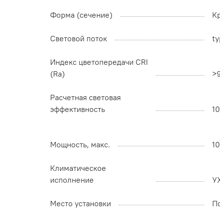
Форма (сечение)
К
Световой поток
ty
Индекс цветопередачи CRI
(Ra)
>
Расчетная световая
эффективность
1
Мощность, макс.
1
Климатическое
исполнение
У
Место установки
П