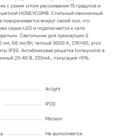
ик с узким углом рассеивания 15 градусов и
 решеткой HONEYCOMB. Стильный лаконичный
 поворачивается вокруг своей оси, что
рек серии LGD и подключается к сети
дельно. Светильник для треков/шин 2
 лм, 66 лм/Вт, теплый 3000 K, CRI>90, угол
иты IP20. Антибликовая решетка honeycomb в
енный 25-40 В, 250мА., пульсация <5%.
Arlight
IP20
Металл
ка
Не выполняется