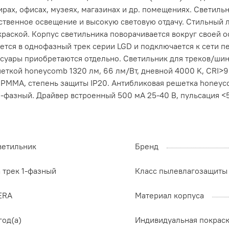
рах, офисах, музеях, магазинах и др. помещениях. Светильн
твенное освещение и высокую световую отдачу. Стильный 
аской. Корпус светильника поворачивается вокруг своей о
ается в однофазный трек серии LGD и подключается к сети 
уары приобретаются отдельно. Светильник для треков/шин 2
еткой honeycomb 1320 лм, 66 лм/Вт, дневной 4000 K, CRI>9
 PMMA, степень защиты IP20. Антибликовая решетка honeyco
 1-фазный. Драйвер встроенный 500 мА 25-40 В, пульсация <
ветильник
Бренд
 трек 1-фазный
Класс пылевлагозащиты
ERA
Материал корпуса
год(а)
Индивидуальная покрас