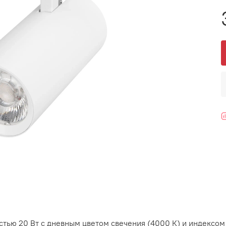
ью 20 Вт с дневным цветом свечения (4000 К) и индексом