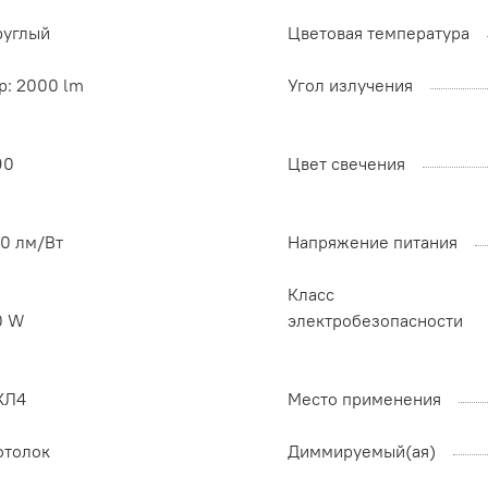
руглый
Цветовая температура
p: 2000 lm
Угол излучения
90
Цвет свечения
00 лм/Вт
Напряжение питания
Класс
0 W
электробезопасности
ХЛ4
Место применения
отолок
Диммируемый(ая)