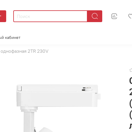
г
ый кабинет
 однофазная 2TR 230V