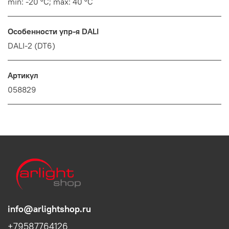
min: -20 °C; max: 40 °C
Особенности упр-я DALI
DALI-2 (DT6)
Артикул
058829
info@arlightshop.ru
+79587764126