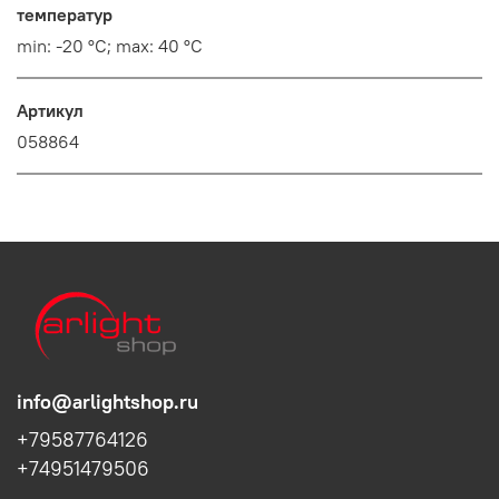
температур
min: -20 °C; max: 40 °C
Артикул
058864
info@arlightshop.ru
+79587764126
+74951479506