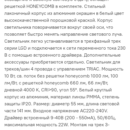
решеткой HONEYCOMB в комплекте. Стильный
лаконичный корпус из алюминия окрашен в белый цвет
высококачественной порошковой краской. Корпус
светильника поворачивается вокруг своей оси, что
позволяет быстро менять направление светового луча.
Светильник легко устанавливается в трехфазный трек
серии LGD и подключается к сети переменного тока 230
В с помощью встроенного драйвера. Дополнительные
аксессуары приобретаются отдельно. Светильник для
треков/шин 4 провода с управлением TRIAC. Мощность
10 Вт, св. поток без решетки honeycomb 1000 лм, 100
лм/Вт, с решеткой honeycomb 660 лм, 66 лм/Вт,
дневной 4000 K, CRI>90, угол 55°. Белый круглый
корпус из алюминия, материал линзы PMMA, степень
защиты IP20. Размер: диаметр 55 мм, длина световой
части 141 мм. Входное напряжение AC220-240V.
Драйвер встроенный 9-40В (200 - 550мА), 50/60Гц,
максимальная мощность 22W. Монтаж на трек 3-