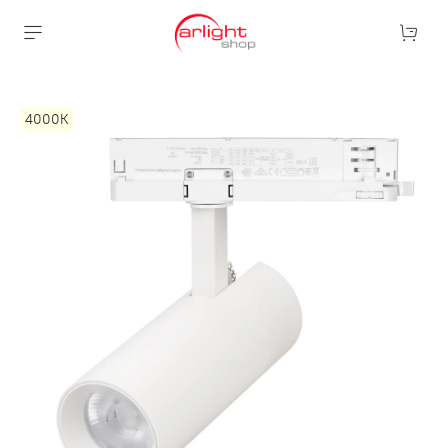
4000К