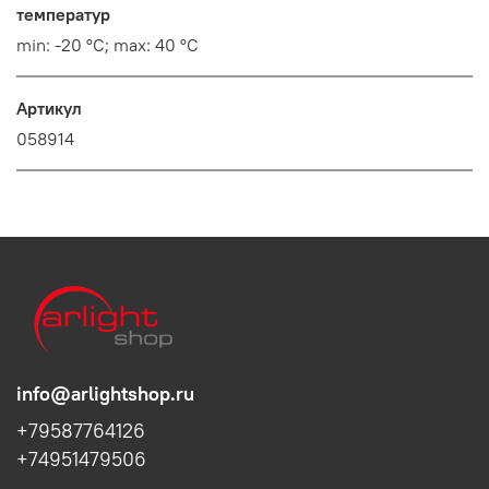
температур
min: -20 °C; max: 40 °C
Артикул
058914
info@arlightshop.ru
+79587764126
+74951479506