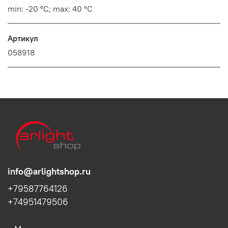
min: -20 °C; max: 40 °C
Артикул
058918
info@arlightshop.ru
+79587764126
+74951479506