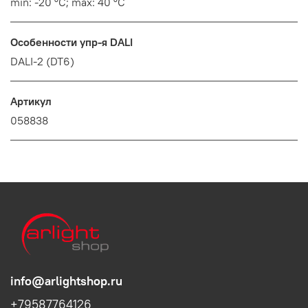
min: -20 °C; max: 40 °C
Особенности упр-я DALI
DALI-2 (DT6)
Артикул
058838
info@arlightshop.ru
+79587764126