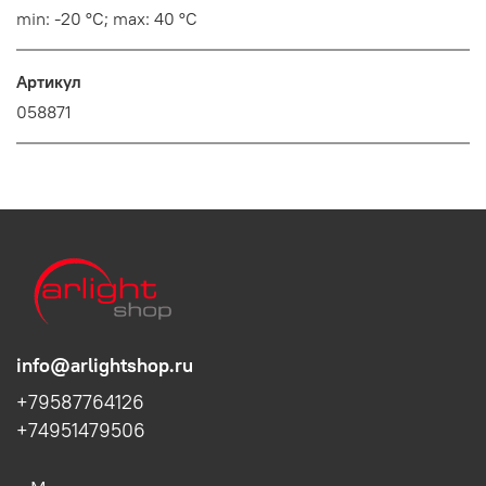
min: -20 °C; max: 40 °C
Артикул
058871
info@arlightshop.ru
+79587764126
+74951479506