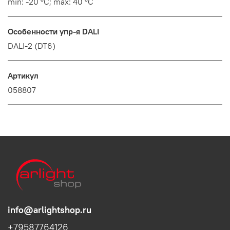
min: -20 °C; max: 40 °C
Особенности упр-я DALI
DALI-2 (DT6)
Артикул
058807
info@arlightshop.ru
+79587764126