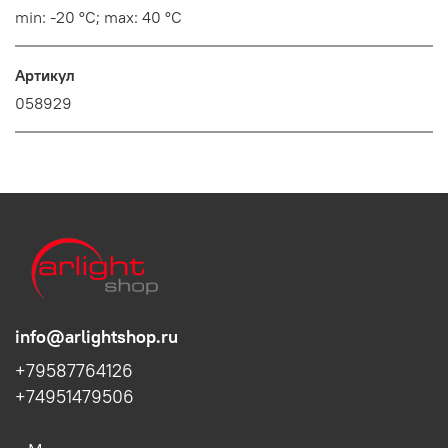
min: -20 °C; max: 40 °C
Артикул
058929
info@arlightshop.ru
+79587764126
+74951479506