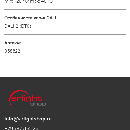
min: -20 °C; max: 40 °C
Особенности упр-я DALI
DALI-2 (DT6)
Артикул
058822
info@arlightshop.ru
+79587764126