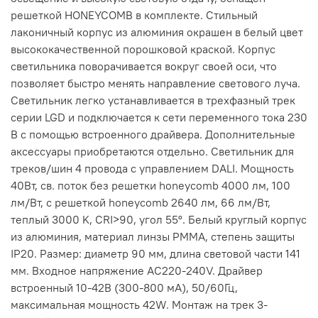
решеткой HONEYCOMB в комплекте. Стильный
лаконичный корпус из алюминия окрашен в белый цвет
высококачественной порошковой краской. Корпус
светильника поворачивается вокруг своей оси, что
позволяет быстро менять направление светового луча.
Светильник легко устанавливается в трехфазный трек
серии LGD и подключается к сети переменного тока 230
В с помощью встроенного драйвера. Дополнительные
аксессуары приобретаются отдельно. Светильник для
треков/шин 4 провода с управлением DALI. Мощность
40Вт, св. поток без решетки honeycomb 4000 лм, 100
лм/Вт, с решеткой honeycomb 2640 лм, 66 лм/Вт,
теплый 3000 K, CRI>90, угол 55°. Белый круглый корпус
из алюминия, материал линзы PMMA, степень защиты
IP20. Размер: диаметр 90 мм, длина световой части 141
мм. Входное напряжение AC220-240V. Драйвер
встроенный 10-42В (300-800 мА), 50/60Гц,
максимальная мощность 42W. Монтаж на трек 3-