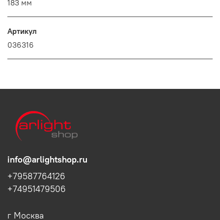
183 мм
Артикул
036316
info@arlightshop.ru
+79587764126
+74951479506
г Москва