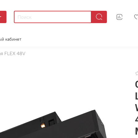
г
ый кабинет
я FLEX 48V