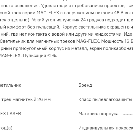
енного освещения. Удовлетворяет требованиям проектов, та
сной трек серии MAG-FLEX с напряжением питания 48 В вы
тся отдельно). Узкий угол излучения 24 градуса подходит 
й комфорт без пульсаций. Корпус светильника окрашен в че
ний, где нет контакта с водой или другими жидкостями. Ид
ветильник для магнитных треков MAG-FLEX. Мощность 16 Вт, 
Черный прямоугольный корпус из металл, экран поликарбонат
MAG-FLEX. Пульсация <1%.
ветильник
Бренд
а трек магнитный 26 мм
Класс пылевлагозащиты
LEX LASER
Материал корпуса
год(а)
Индивидуальная покрас