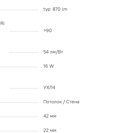
typ: 870 lm
RI
>90
54 лм/Вт
16 W
УХЛ4
Потолок / Cтена
42 мм
22 мм