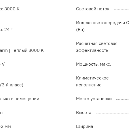
p: 3000 K
Световой поток
Индекс цветопередачи C
p: 24 °
(Ra)
Расчетная световая
arm | Тёплый 3000 K
эффективность
8 V
Мощность, макс.
Климатическое
I (3-й класс)
исполнение
олько в помещении
Место установки
ет
Высота
62 мм
Ширина