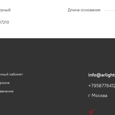
ёрный
Длина основания
47210
чный кабинет
info@arlight
рзина
+795877641
авнение
г Москва