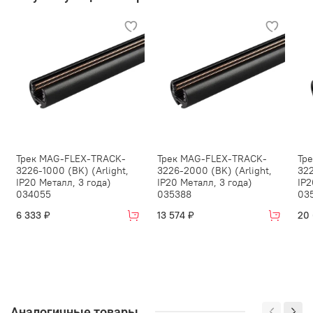
Трек MAG-FLEX-TRACK-
Трек MAG-FLEX-TRACK-
Тр
3226-1000 (BK) (Arlight,
3226-2000 (BK) (Arlight,
322
IP20 Металл, 3 года)
IP20 Металл, 3 года)
IP2
034055
035388
03
6 333 ₽
13 574 ₽
20
Аналогичные товары