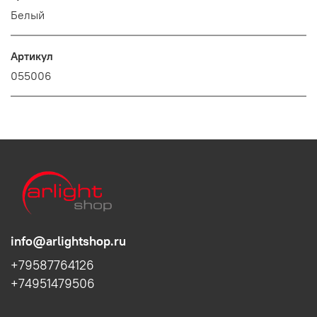
Белый
Артикул
055006
info@arlightshop.ru
+79587764126
+74951479506