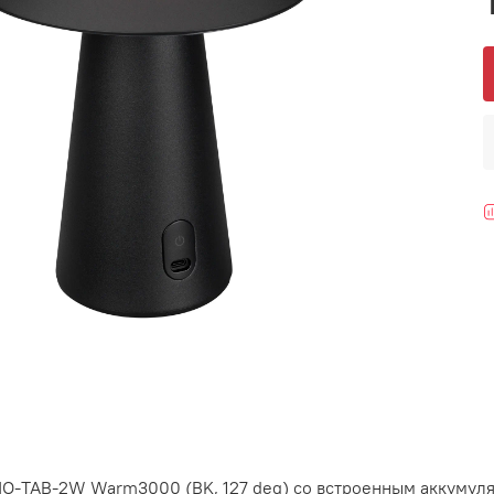
IO-TAB-2W Warm3000 (BK, 127 deg) со встроенным аккумул