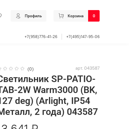
Профиль
Корзина
0
+7(958)776-41-26
+7(495)147-95-06
арт.
043587
(0)
Светильник SP-PATIO-
TAB-2W Warm3000 (BK,
127 deg) (Arlight, IP54
Металл, 2 года) 043587
13 641 ₽