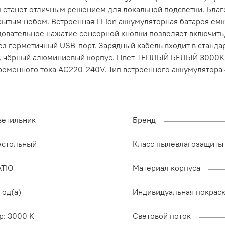
м станет отличным решением для локальной подсветки. Бла
крытым небом. Встроенная Li-ion аккумуляторная батарея ем
довательное нажатие сенсорной кнопки позволяет включить
ез герметичный USB-порт. Зарядный кабель входит в станд
, чёрный алюминиевый корпус. Цвет ТЕПЛЫЙ БЕЛЫЙ 3000K, св
ременного тока AC220-240V. Тип встроенного аккумулятора 4
ветильник
Бренд
астольный
Класс пылевлагозащиты
ATIO
Материал корпуса
год(а)
Индивидуальная покрас
p: 3000 K
Световой поток