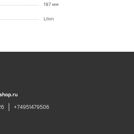
197 мм
LiIon
shop.ru
26
+74951479506