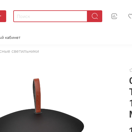
г
ый кабинет
сные светильники