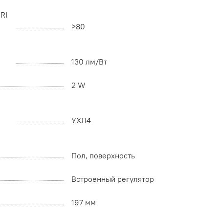
RI
>80
130 лм/Вт
2 W
УХЛ4
Пол, поверхность
Встроенный регулятор
197 мм