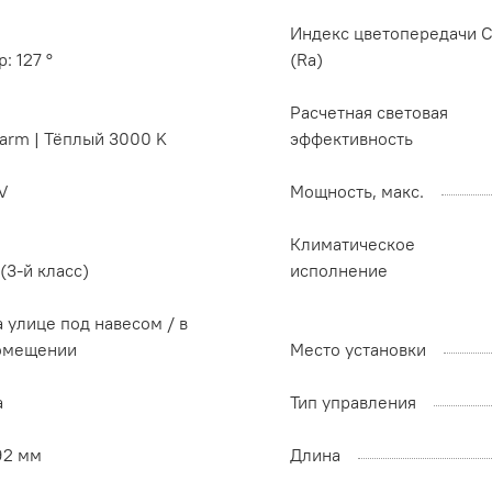
Индекс цветопередачи C
p: 127 °
(Ra)
Расчетная световая
arm | Тёплый 3000 K
эффективность
V
Мощность, макс.
Климатическое
I (3-й класс)
исполнение
 улице под навесом / в
омещении
Место установки
а
Тип управления
92 мм
Длина