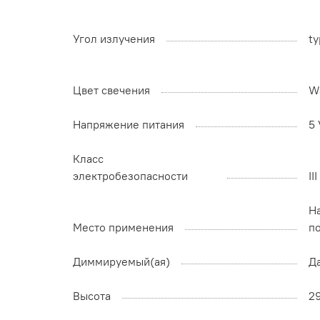
Угол излучения
ty
Цвет свечения
W
Напряжение питания
5 
Класс
электробезопасности
II
На
Место применения
п
Диммируемый(ая)
Д
Высота
2