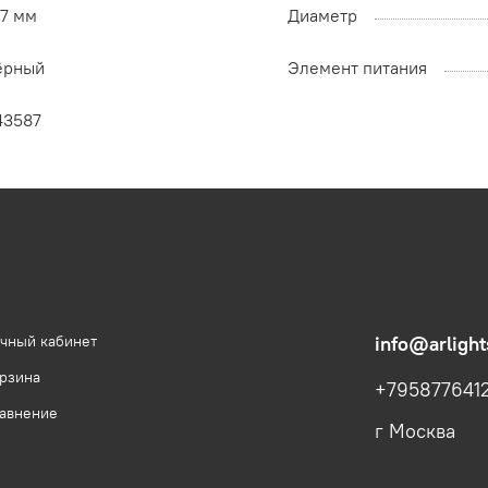
97 мм
Диаметр
ёрный
Элемент питания
43587
чный кабинет
info@arlight
рзина
+795877641
авнение
г Москва