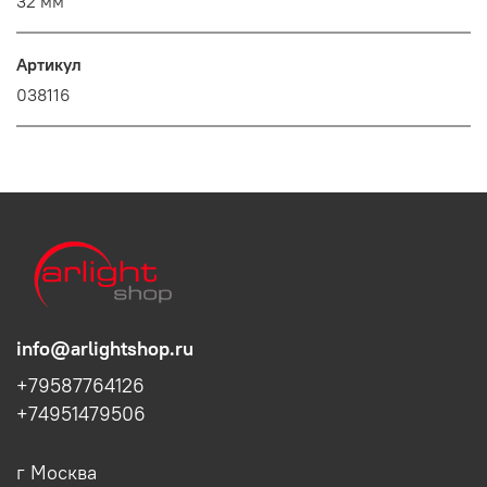
32 мм
Артикул
038116
info@arlightshop.ru
+79587764126
+74951479506
г Москва