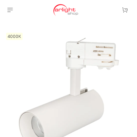
4000К