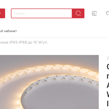
г
ый кабинет
чные IP65-IP68 до 10 W\m