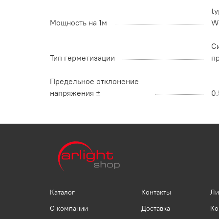
ty
Мощность на 1м
W
Си
Тип герметизации
пр
Предельное отклонение
напряжения ±
0.
Каталог
Контакты
Ли
О компании
Доставка
Ко