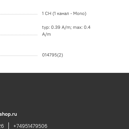
1 CH (1 канал - Mono)
typ: 0.39 A/m; max: 0.4
A/m
014795(2)
shop.ru
26
+74951479506