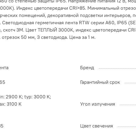
60 со степенью защиты IP65. Напряжение питания 12 В, мощ
3000K). Индекс цветопередачи CRI>85. Минимальный отрезо
ческих помещений, декоративной подсветки интерьеров, п
. Светодиодная герметичная лента RTW серии A60, IP65 (SE
, скотч 3M. Цвет ТЕПЛЫЙ 3000K, индекс цветопередачи CRI>8
 отрезок 50 мм, 3 светодиода. Цена за 1 м.
ента
Бренд
P65
Гарантийный срок
n: 2900 K; typ: 3000 K;
x: 3100 K
Угол излучения
85
Цвет свечения