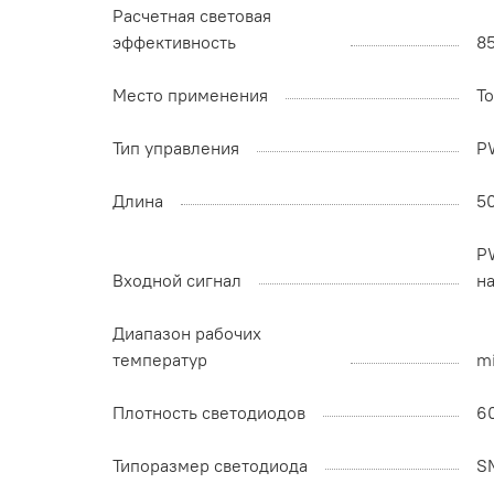
Расчетная световая
эффективность
8
Место применения
Т
Тип управления
P
Длина
5
P
Входной сигнал
н
Диапазон рабочих
температур
mi
Плотность светодиодов
6
Типоразмер светодиода
S