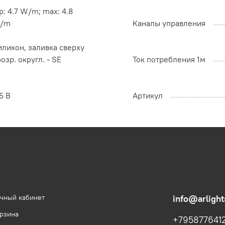
p: 4.7 W/m; max: 4.8
/m
Каналы управления
ликон, заливка сверху
озр. округл. - SE
Ток потребления 1м
5 В
Артикул
чный кабинет
info@arlight
рзина
+795877641