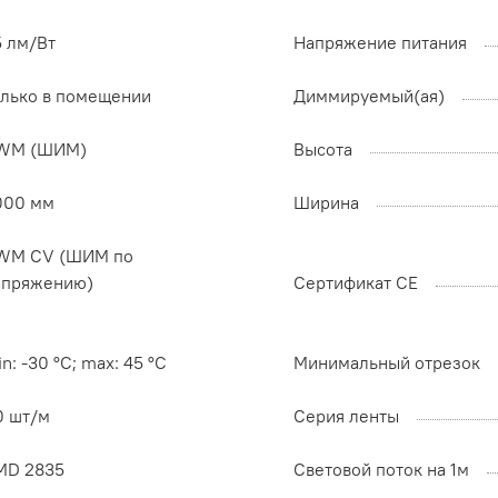
5 лм/Вт
Напряжение питания
олько в помещении
Диммируемый(ая)
WM (ШИМ)
Высота
000 мм
Ширина
WM СV (ШИМ по
апряжению)
Сертификат CE
n: -30 °C; max: 45 °C
Минимальный отрезок
0 шт/м
Серия ленты
MD 2835
Световой поток на 1м