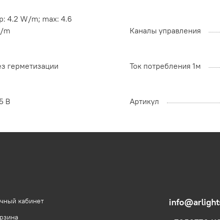
p: 4.2 W/m; max: 4.6
/m
Каналы управления
ез герметизации
Ток потребления 1м
5 В
Артикул
чный кабинет
info@arlight
рзина