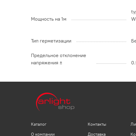
ty
Мощность на 1м
W
Тип герметизации
Б
Предельное отклонение
напряжения ±
0.
Каталог
Контакты
Ли
О компании
Доставка
Ко