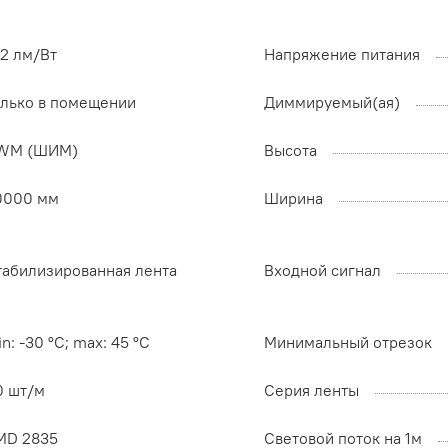
02 лм/Вт
Напряжение питания
олько в помещении
Диммируемый(ая)
WM (ШИМ)
Высота
0000 мм
Ширина
табилизированная лента
Входной сигнал
n: -30 °C; max: 45 °C
Минимальный отрезок
0 шт/м
Серия ленты
MD 2835
Световой поток на 1м