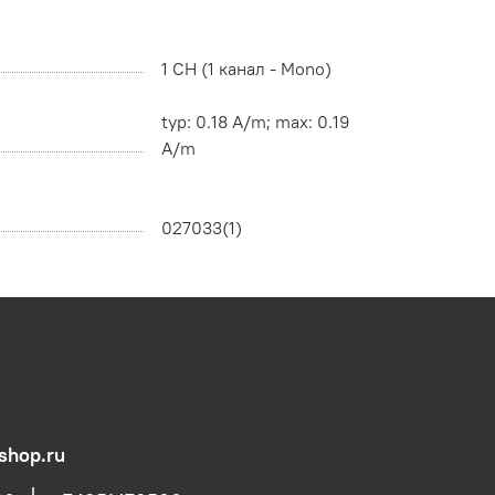
1 CH (1 канал - Mono)
typ: 0.18 A/m; max: 0.19
A/m
027033(1)
shop.ru