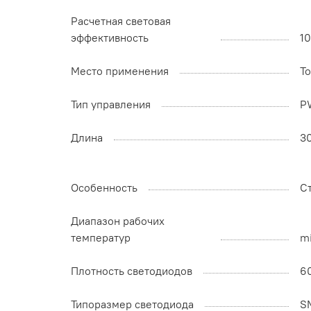
Расчетная световая
эффективность
1
Место применения
Т
Тип управления
P
Длина
3
Особенность
С
Диапазон рабочих
температур
mi
Плотность светодиодов
6
Типоразмер светодиода
S