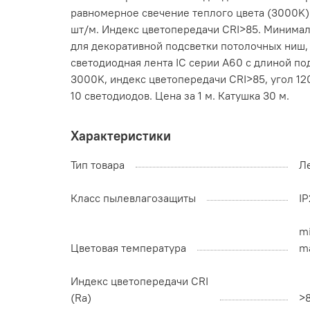
равномерное свечение теплого цвета (3000K)
шт/м. Индекс цветопередачи CRI>85. Минима
для декоративной подсветки потолочных ниш,
светодиодная лента IC серии A60 с длиной п
3000K, индекс цветопередачи CRI>85, угол 120
10 светодиодов. Цена за 1 м. Катушка 30 м.
Характеристики
Тип товара
Л
Класс пылевлагозащиты
I
mi
Цветовая температура
ma
Индекс цветопередачи CRI
(Ra)
>