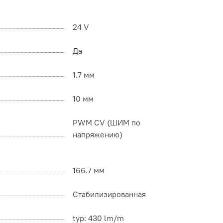
24 V
Да
1.7 мм
10 мм
PWM СV (ШИМ по
напряжению)
166.7 мм
Стабилизированная
typ: 430 lm/m