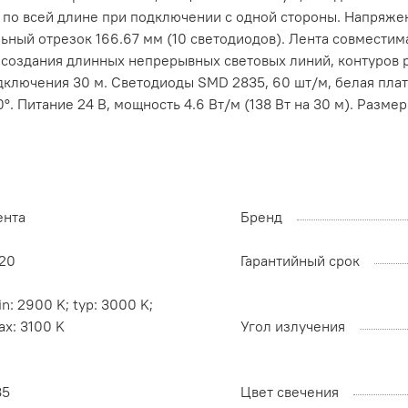
 по всей длине при подключении с одной стороны. Напряже
льный отрезок 166.67 мм (10 светодиодов). Лента совмест
 создания длинных непрерывных световых линий, контуров
одключения 30 м. Светодиоды SMD 2835, 60 шт/м, белая пла
°. Питание 24 В, мощность 4.6 Вт/м (138 Вт на 30 м). Разме
ента
Бренд
P20
Гарантийный срок
n: 2900 K; typ: 3000 K;
x: 3100 K
Угол излучения
85
Цвет свечения