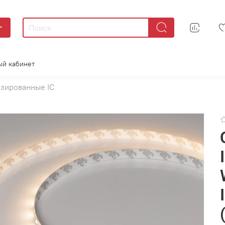
г
ый кабинет
зированные IC