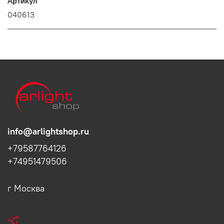
Артикул
040613
info@arlightshop.ru
+79587764126
+74951479506
г Москва