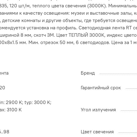
5, 120 шт/м, теплого цвета свечения (3000K). Минимальны
аниями к качеству освещения: музеи и выставочные залы, 
, детские комнаты и другие объекты, где требуется освещ
омендуется установка на профиль. Светодиодная лента RT 
ириной 8 мм, скотч 3М. Цвет ТЕПЛЫЙ 3000K, индекс цветопер
00х8х1.5 мм. Мин. отрезок 50 мм, 6 светодиодов. Цена за 1 
ента
Бренд
P20
Гарантийный срок
n: 2900 K; typ: 3000 K;
x: 3100 K
Угол излучения
..98
Цвет свечения