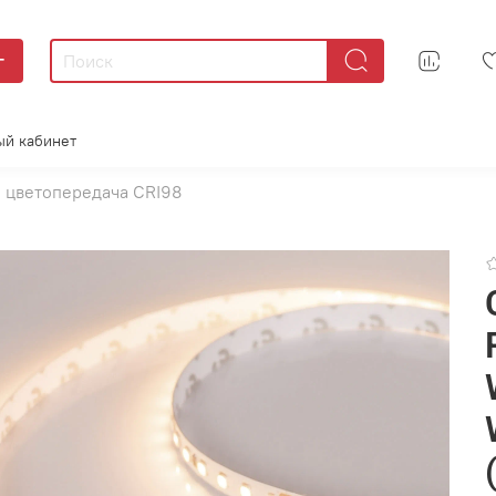
г
ый кабинет
 цветопередача CRI98