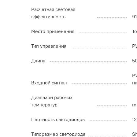
Расчетная световая
эффективность
91
Место применения
Т
Тип управления
P
Длина
5
P
Входной сигнал
н
Диапазон рабочих
температур
mi
Плотность светодиодов
1
Типоразмер светодиода
S