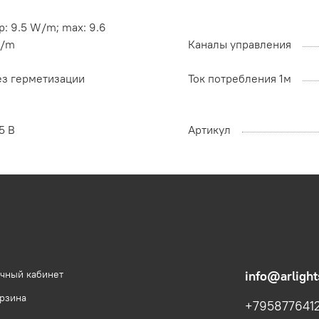
p: 9.5 W/m; max: 9.6
/m
Каналы управления
ез герметизации
Ток потребления 1м
5 В
Артикул
чный кабинет
info@arlight
рзина
+795877641