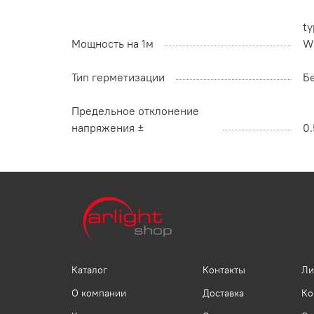
ty
Мощность на 1м
W
Тип герметизации
Б
Предельное отклонение
напряжения ±
0.
Каталог
Контакты
Ли
О компании
Доставка
Ко