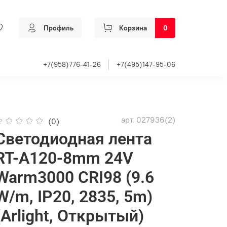
Профиль
Корзина
0
+7(958)776-41-26
+7(495)147-95-06
арт.
027936(2)
(0)
Светодиодная лента
RT-A120-8mm 24V
Warm3000 CRI98 (9.6
W/m, IP20, 2835, 5m)
(Arlight, Открытый)