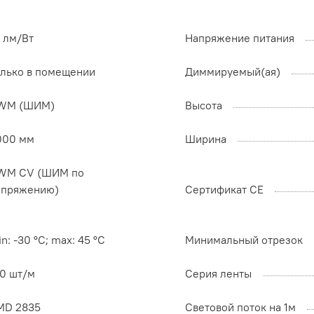
 лм/Вт
Напряжение питания
олько в помещении
Диммируемый(ая)
WM (ШИМ)
Высота
000 мм
Ширина
WM СV (ШИМ по
апряжению)
Сертификат CE
n: -30 °C; max: 45 °C
Минимальный отрезок
20 шт/м
Серия ленты
MD 2835
Световой поток на 1м