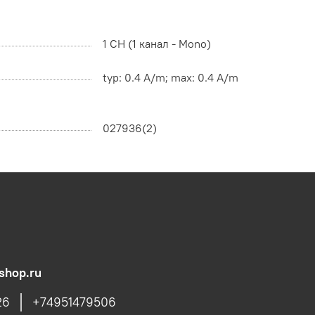
1 CH (1 канал - Mono)
typ: 0.4 A/m; max: 0.4 A/m
027936(2)
shop.ru
26
+74951479506