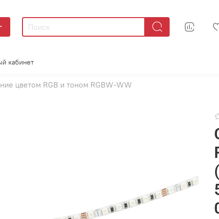
г
ый кабинет
ение цветом RGB и тоном RGBW-WW