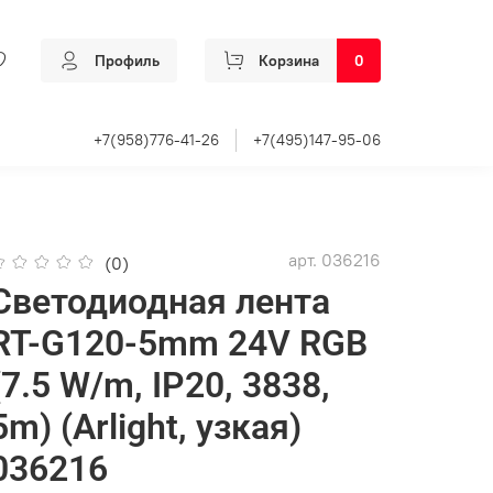
Профиль
Корзина
0
+7(958)776-41-26
+7(495)147-95-06
арт.
036216
(0)
Светодиодная лента
RT-G120-5mm 24V RGB
(7.5 W/m, IP20, 3838,
5m) (Arlight, узкая)
036216