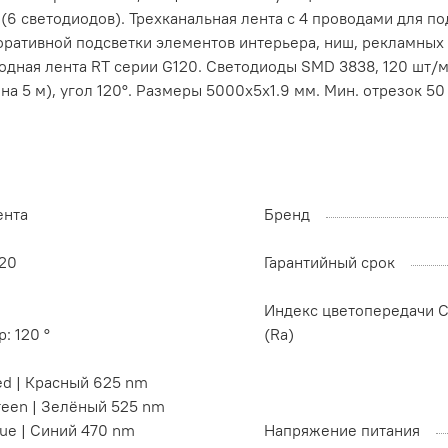
(6 светодиодов). Трехканальная лента с 4 проводами для 
ративной подсветки элементов интерьера, ниш, рекламных к
одная лента RT серии G120. Светодиоды SMD 3838, 120 шт/м,
 на 5 м), угол 120°. Размеры 5000x5x1.9 мм. Мин. отрезок 50
ента
Бренд
P20
Гарантийный срок
Индекс цветопередачи C
p: 120 °
(Ra)
ed | Красный 625 nm
reen | Зелёный 525 nm
ue | Синий 470 nm
Напряжение питания