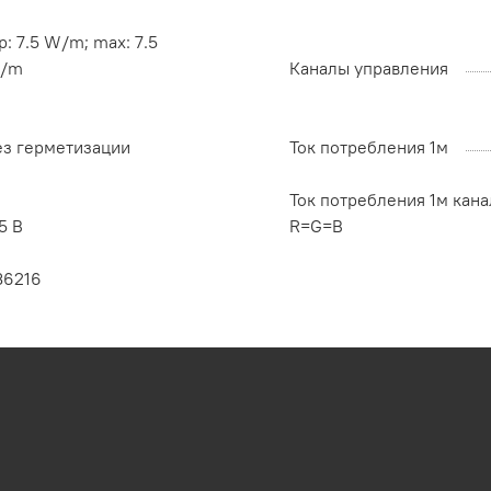
p: 7.5 W/m; max: 7.5
/m
Каналы управления
ез герметизации
Ток потребления 1м
Ток потребления 1м кана
5 В
R=G=B
36216