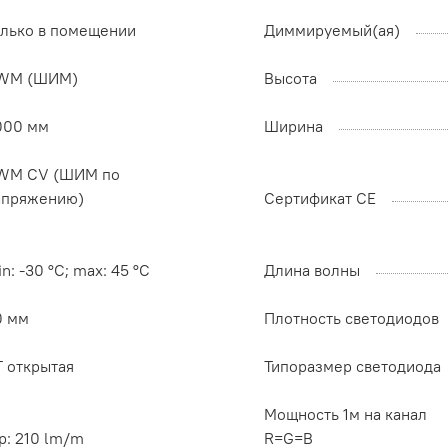
олько в помещении
Диммируемый(ая)
WM (ШИМ)
Высота
000 мм
Ширина
WM СV (ШИМ по
апряжению)
Сертификат CE
n: -30 °C; max: 45 °C
Длина волны
0 мм
Плотность светодиодов
T открытая
Типоразмер светодиода
Мощность 1м на канал
p: 210 lm/m
R=G=B