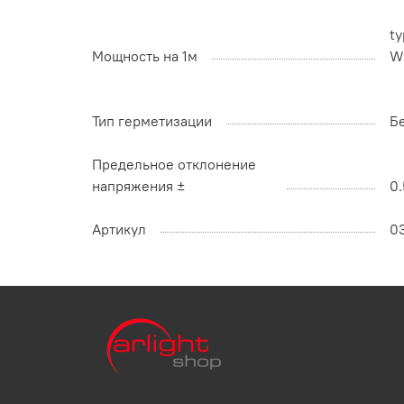
ty
Мощность на 1м
W
Тип герметизации
Б
Предельное отклонение
напряжения ±
0.
Артикул
0