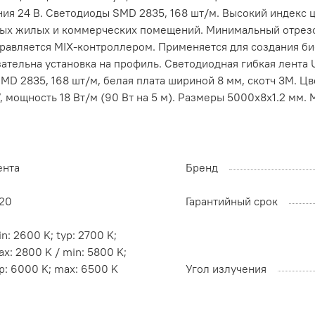
ния 24 В. Светодиоды SMD 2835, 168 шт/м. Высокий индекс
ых жилых и коммерческих помещений. Минимальный отрезок 
правляется MIX-контроллером. Применяется для создания б
ательна установка на профиль. Светодиодная гибкая лента 
 SMD 2835, 168 шт/м, белая плата шириной 8 мм, скотч 3M.
 мощность 18 Вт/м (90 Вт на 5 м). Размеры 5000x8x1.2 мм. Ми
ента
Бренд
P20
Гарантийный срок
n: 2600 K; typ: 2700 K;
x: 2800 K / min: 5800 K;
p: 6000 K; max: 6500 K
Угол излучения