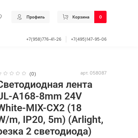
Профиль
Корзина
0
+7(958)776-41-26
+7(495)147-95-06
арт.
058087
(0)
Светодиодная лента
UL-A168-8mm 24V
White-MIX-CX2 (18
W/m, IP20, 5m) (Arlight,
резка 2 светодиода)