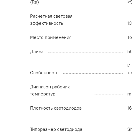
(Ra)
>
Расчетная световая
эффективность
13
Место применения
Т
Длина
5
И
Особенность
т
Диапазон рабочих
температур
mi
Плотность светодиодов
1
Типоразмер светодиода
S