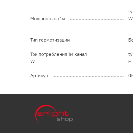
ty
Мощность на 1м
W
Тип герметизации
Б
Ток потребления 1м канал
ty
W
м
Артикул
0