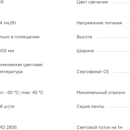
90
Цвет свечения
4 лм/Вт
Напряжение питания
олько в помещении
Высота
000 мм
Ширина
зменяемая цветовая
емпература
Сертификат CE
n: -30 °C; max: 45 °C
Минимальный отрезок
68 шт/м
Серия ленты
MD 2835
Световой поток на 1м