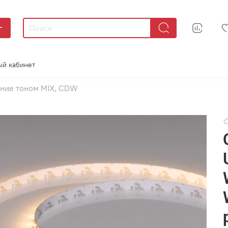
г
ый кабинет
ние тоном MIX, CDW