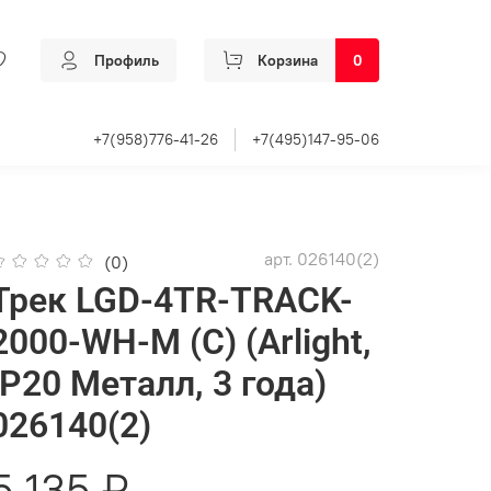
Профиль
Корзина
0
+7(958)776-41-26
+7(495)147-95-06
арт.
026140(2)
(0)
Трек LGD-4TR-TRACK-
2000-WH-M (C) (Arlight,
IP20 Металл, 3 года)
026140(2)
5 135 ₽