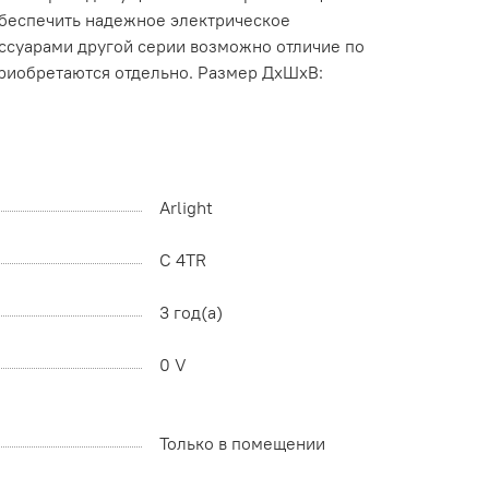
обеспечить надежное электрическое
ессуарами другой серии возможно отличие по
 приобретаются отдельно. Размер ДxШxВ:
Arlight
C 4TR
3 год(а)
0 V
Только в помещении