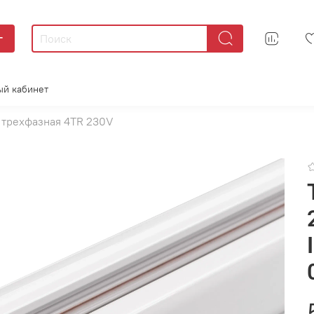
г
ый кабинет
 трехфазная 4TR 230V