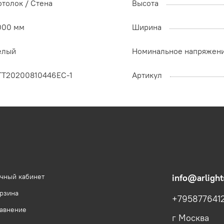
отолок / Cтена
Высота
000 мм
Ширина
елый
Номинальное напряжен
TT20200810446EC-1
Артикул
чный кабинет
info@arlight
рзина
+795877641
авнение
г Москва