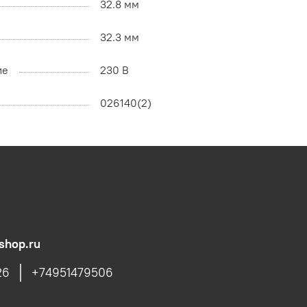
32.8 мм
32.3 мм
ие
230 В
026140(2)
shop.ru
26
+74951479506