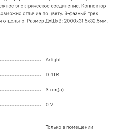
дежное электрическое соединение. Коннектор
возможно отличие по цвету. 3-фазный трек
ся отдельно. Размер ДxШxВ: 2000x31,5x32,5мм.
Arlight
D 4TR
3 год(а)
0 V
Только в помещении