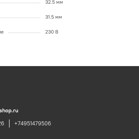
32.5 мм
31.5 мм
ие
230 В
shop.ru
26
+74951479506