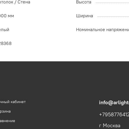
отолок / Cтена
Высота
000 мм
Ширина
елый
Номинальное напряжен
28368
чный кабинет
info@arlight
рзина
+795877641
авнение
г Москва