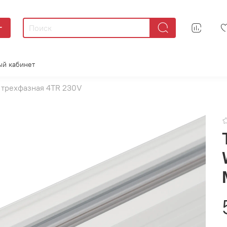
г
ый кабинет
 трехфазная 4TR 230V