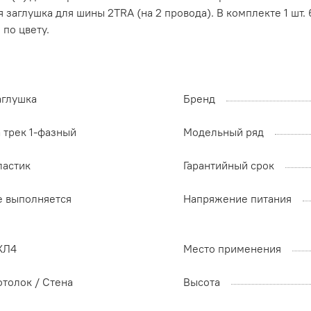
я заглушка для шины 2TRA (на 2 провода). В комплекте 1 шт
по цвету.
аглушка
Бренд
 трек 1-фазный
Модельный ряд
ластик
Гарантийный срок
е выполняется
Напряжение питания
ХЛ4
Место применения
отолок / Cтена
Высота