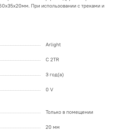
. 60х35х20мм. При использовании с треками и
Arlight
C 2TR
3 год(а)
0 V
Только в помещении
20 мм