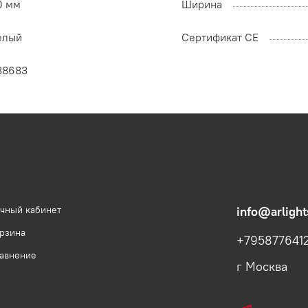
0 мм
Ширина
елый
Сертификат CE
38683
чный кабинет
info@arlight
рзина
+795877641
авнение
г Москва