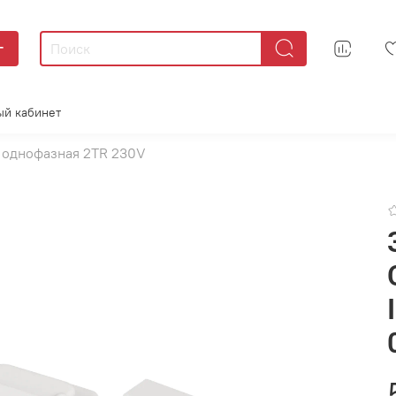
г
ый кабинет
 однофазная 2TR 230V