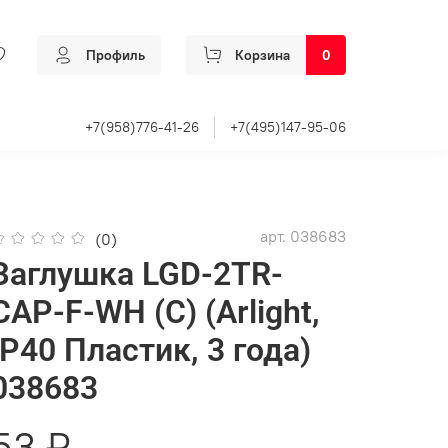
Профиль
Корзина
0
+7(958)776-41-26
+7(495)147-95-06
арт.
038683
(0)
Заглушка LGD-2TR-
CAP-F-WH (C) (Arlight,
IP40 Пластик, 3 года)
038683
53 ₽