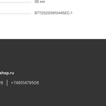
35 мм
BTT20200810445EC-1
shop.ru
26
+74951479506