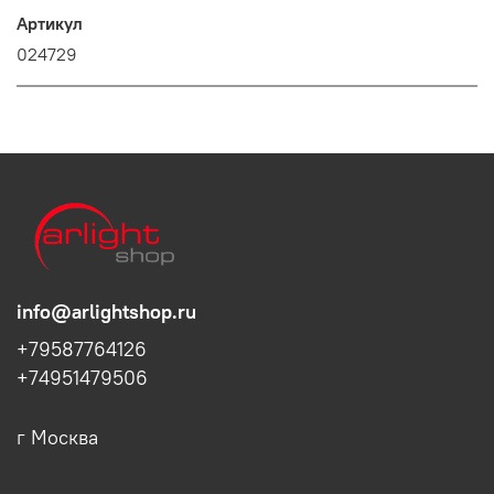
Артикул
024729
info@arlightshop.ru
+79587764126
+74951479506
г Москва